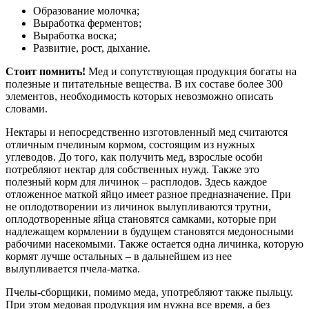
Образование молочка;
Выработка ферментов;
Выработка воска;
Развитие, рост, дыхание.
Стоит помнить!
Мед и сопутствующая продукция богаты на
полезные и питательные вещества. В их составе более 300
элементов, необходимость которых невозможно описать
словами.
Нектары и непосредственно изготовленный мед считаются
отличным пчелиным кормом, состоящим из нужных
углеводов. До того, как получить мед, взрослые особи
потребляют нектар для собственных нужд. Также это
полезный корм для личинок – расплодов. Здесь каждое
отложенное маткой яйцо имеет разное предназначение. При
не оплодотворении из личинок вылупливаются трутни,
оплодотворенные яйца становятся самками, которые при
надлежащем кормлении в будущем становятся медоносными
рабочими насекомыми. Также остается одна личинка, которую
кормят лучше остальных – в дальнейшем из нее
вылупливается пчела-матка.
Пчелы-сборщики, помимо меда, употребляют также пыльцу.
При этом медовая продукция им нужна все время, а без