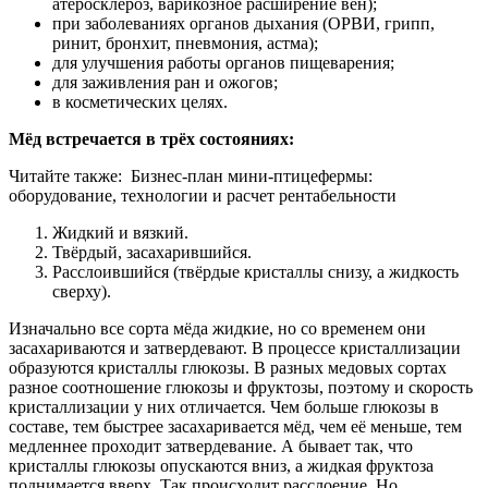
атеросклероз, варикозное расширение вен);
при заболеваниях органов дыхания (ОРВИ, грипп,
ринит, бронхит, пневмония, астма);
для улучшения работы органов пищеварения;
для заживления ран и ожогов;
в косметических целях.
Мёд встречается в трёх состояниях:
Читайте также:
Бизнес-план мини-птицефермы:
оборудование, технологии и расчет рентабельности
Жидкий и вязкий.
Твёрдый, засахарившийся.
Расслоившийся (твёрдые кристаллы снизу, а жидкость
сверху).
Изначально все сорта мёда жидкие, но со временем они
засахариваются и затвердевают. В процессе кристаллизации
образуются кристаллы глюкозы. В разных медовых сортах
разное соотношение глюкозы и фруктозы, поэтому и скорость
кристаллизации у них отличается. Чем больше глюкозы в
составе, тем быстрее засахаривается мёд, чем её меньше, тем
медленнее проходит затвердевание. А бывает так, что
кристаллы глюкозы опускаются вниз, а жидкая фруктоза
поднимается вверх. Так происходит расслоение. Но