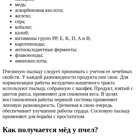
медь;
аскорбиновая кислота;
железо;
сера;
кобальт;
калий;
витамины групп PP, E, K, D, A и B;
каротиноиды;
антиоксидантные ферменты;
флавоноиды;
аминокислоты.
Пчелиную пыльцу следует принимать с учетом ее лечебных
свойств. У каждой разновидности продукта они свои. Для
нормализации работы желудочно-кишечного тракта
используют пыльцу, собранную с шалфея. Продукт, взятый с
цветов рапса, применяют для снижения веса. В целях
восстановления работы нервной системы применяют
липовую разновидность. Гречневая в свою очередь
обеспечивает улучшение работы сердца. Сосновую пыльцу
применяют для борьбы с простатитом.
Как получается мёд у пчел?