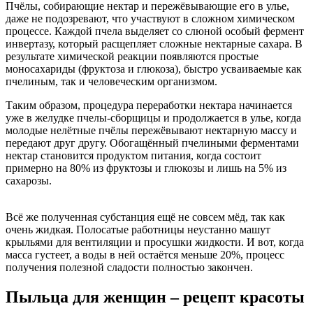
Пчёлы, собирающие нектар и пережёвывающие его в улье,
даже не подозревают, что участвуют в сложном химическом
процессе. Каждой пчела выделяет со слюной особый фермент
инвертазу, который расщепляет сложные нектарные сахара. В
результате химической реакции появляются простые
моносахариды (фруктоза и глюкоза), быстро усваиваемые как
пчелиным, так и человеческим организмом.
Таким образом, процедура переработки нектара начинается
уже в желудке пчелы-сборщицы и продолжается в улье, когда
молодые нелётные пчёлы пережёвывают нектарную массу и
передают друг другу. Обогащённый пчелиными ферментами
нектар становится продуктом питания, когда состоит
примерно на 80% из фруктозы и глюкозы и лишь на 5% из
сахарозы.
Всё же полученная субстанция ещё не совсем мёд, так как
очень жидкая. Полосатые работницы неустанно машут
крыльями для вентиляции и просушки жидкости. И вот, когда
масса густеет, а воды в ней остаётся меньше 20%, процесс
получения полезной сладости полностью закончен.
Пыльца для женщин – рецепт красоты