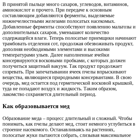
В принятой пыльце много сахаров, углеводов, витаминов,
аминокислот и прочего. При передаче к основным
составляющим добавляются ферменты, выделяемые
нижнечелюстными железами полосатых насекомых.
Добавленные ферменты способствуют появлению мальтозы и
дополнительных сахаров, уменьшают количество
содержащейся влаги. Теперь полосатые приемщики начинают
трамбовать отделения сот, продолжая обезвоживать продукт,
дополняя необходимыми элементами и высокими
температурами ульев. Далее наполненные ячейки
консервируются восковыми пробками, с которых должен
получиться защитный вакуум. Так продукт продолжает
созревать. При запечатывании ячеек пчелы впрыскивают
вещества, являющиеся природными консервантами. В свою
очередь, мед остается под герметической восковой крышкой,
туда не попадают воздух и жидкость. Таким образом,
лакомство сохраняется длительный период.
Как образовывается мед
Образование меда – процесс длительный и сложный. Чтобы
понимать, как пчелы делают мед, стоит немного углубиться в
строение насекомого. Останавливаясь на растениях,
полосатые жуки пытаются собрать, слизывая максимальное