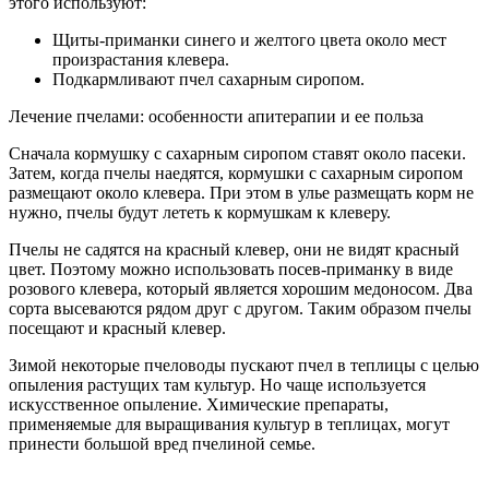
этого используют:
Щиты-приманки синего и желтого цвета около мест
произрастания клевера.
Подкармливают пчел сахарным сиропом.
Лечение пчелами: особенности апитерапии и ее польза
Сначала кормушку с сахарным сиропом ставят около пасеки.
Затем, когда пчелы наедятся, кормушки с сахарным сиропом
размещают около клевера. При этом в улье размещать корм не
нужно, пчелы будут лететь к кормушкам к клеверу.
Пчелы не садятся на красный клевер, они не видят красный
цвет. Поэтому можно использовать посев-приманку в виде
розового клевера, который является хорошим медоносом. Два
сорта высеваются рядом друг с другом. Таким образом пчелы
посещают и красный клевер.
Зимой некоторые пчеловоды пускают пчел в теплицы с целью
опыления растущих там культур. Но чаще используется
искусственное опыление. Химические препараты,
применяемые для выращивания культур в теплицах, могут
принести большой вред пчелиной семье.