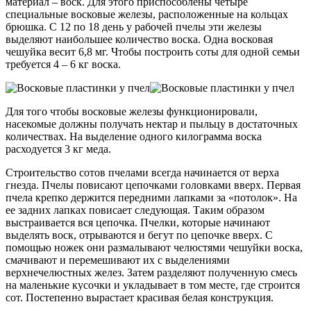
материал – воск. Для этого приспособлены четыре
специальные восковые железы, расположенные на кольцах
брюшка. С 12 по 18 день у рабочей пчелы эти железы
выделяют наибольшее количество воска. Одна восковая
чешуйка весит 6,8 мг. Чтобы построить соты для одной семьи
требуется 4 – 6 кг воска.
Для того чтобы восковые железы функционировали,
насекомые должны получать нектар и пыльцу в достаточных
количествах. На выделение одного килограмма воска
расходуется 3 кг меда.
Строительство сотов пчелами всегда начинается от верха
гнезда. Пчелы повисают цепочками головками вверх. Первая
пчела крепко держится передними лапками за «потолок». На
ее задних лапках повисает следующая. Таким образом
выстраивается вся цепочка. Пчелки, которые начинают
выделять воск, отрываются и бегут по цепочке вверх. С
помощью ножек они размалывают челюстями чешуйки воска,
смачивают и перемешивают их с выделениями
верхнечелюстных желез. Затем разделяют полученную смесь
на маленькие кусочки и укладывает в том месте, где строится
сот. Постепенно вырастает красивая белая конструкция.