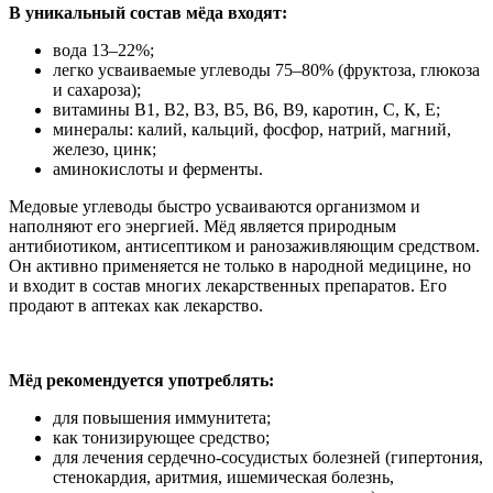
В уникальный состав мёда входят:
вода 13–22%;
легко усваиваемые углеводы 75–80% (фруктоза, глюкоза
и сахароза);
витамины В1, В2, В3, В5, В6, В9, каротин, С, К, Е;
минералы: калий, кальций, фосфор, натрий, магний,
железо, цинк;
аминокислоты и ферменты.
Медовые углеводы быстро усваиваются организмом и
наполняют его энергией. Мёд является природным
антибиотиком, антисептиком и ранозаживляющим средством.
Он активно применяется не только в народной медицине, но
и входит в состав многих лекарственных препаратов. Его
продают в аптеках как лекарство.
Мёд рекомендуется употреблять:
для повышения иммунитета;
как тонизирующее средство;
для лечения сердечно-сосудистых болезней (гипертония,
стенокардия, аритмия, ишемическая болезнь,