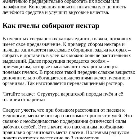
Желательно предварительно обработать их воском или
парафином. Консервация повысит питательную ценность
лечебного средства и улучшит вкусовые качества.
Как пчелы собирают нектар
В пчелиных государствах каждая единица важна, поскольку
имеет свое предназначение. К примеру, сбором нектара и
пыльцы занимаются насекомые сборщики, задача которых –
собрать и доставить в улей как можно больше растительных
выделений. Далее продукция передается особям –
приемщикам, которые высасывают нектарины изо рта
полевых пчелок. В процессе такой передачи сладкое вещество
дополнительно обогащается выделениями желез пчелиного
организма. Так изготовляется перенасыщенный раствор.
Читайте также:
Структура карпатской породы пчёл и её
отличия от карники
Следует учесть, что при большом расстоянии от пасеки к
медоносам, меньше нектара насекомые приносят в улей. Это
связано с необходимостью поддержания физической силы
рабочих особей. Это значит, что пасечникам необходимо
правильно организовать места пасеки. Полезным радиусом
полета считается расстояние до 3 километров.