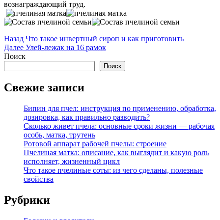
вознаграждающий труд.
Навигация
Предыдущая
Назад
Что такое инвертный сироп и как приготовить
запись:
Следующая
Далее
Улей-лежак на 16 рамок
по
запись:
Поиск
записям
Поиск
Свежие записи
Бипин для пчел: инструкция по применению, обработка,
дозировка, как правильно разводить?
Сколько живет пчела: основные сроки жизни — рабочая
особь, матка, трутень
Ротовой аппарат рабочей пчелы: строение
Пчелиная матка: описание, как выглядит и какую роль
исполняет, жизненный цикл
Что такое пчелиные соты: из чего сделаны, полезные
свойства
Рубрики