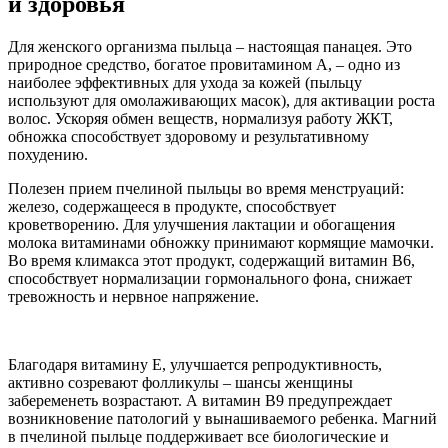
и здоровья
Для женского организма пыльца – настоящая панацея. Это
природное средство, богатое провитамином A, – одно из
наиболее эффективных для ухода за кожей (пыльцу
используют для омолаживающих масок), для активации роста
волос. Ускоряя обмен веществ, нормализуя работу ЖКТ,
обножка способствует здоровому и результативному
похудению.
Полезен прием пчелиной пыльцы во время менструаций:
железо, содержащееся в продукте, способствует
кроветворению. Для улучшения лактации и обогащения
молока витаминами обножку принимают кормящие мамочки.
Во время климакса этот продукт, содержащий витамин B6,
способствует нормализации гормонального фона, снижает
тревожность и нервное напряжение.
Благодаря витамину E, улучшается репродуктивность,
активно созревают фолликулы – шансы женщины
забеременеть возрастают. А витамин B9 предупреждает
возникновение патологий у вынашиваемого ребенка. Магний
в пчелиной пыльце поддерживает все биологические и