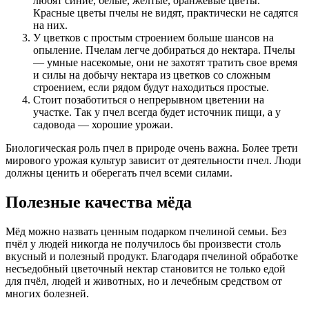
любят синие, белые, желтые, оранжевые цветы.
Красные цветы пчелы не видят, практически не садятся
на них.
У цветков с простым строением больше шансов на
опыление. Пчелам легче добираться до нектара. Пчелы
— умные насекомые, они не захотят тратить свое время
и силы на добычу нектара из цветков со сложным
строением, если рядом будут находиться простые.
Стоит позаботиться о непрерывном цветении на
участке. Так у пчел всегда будет источник пищи, а у
садовода — хорошие урожаи.
Биологическая роль пчел в природе очень важна. Более трети
мирового урожая культур зависит от деятельности пчел. Люди
должны ценить и оберегать пчел всеми силами.
Полезные качества мёда
Мёд можно назвать ценным подарком пчелиной семьи. Без
пчёл у людей никогда не получилось бы произвести столь
вкусный и полезный продукт. Благодаря пчелиной обработке
несъедобный цветочный нектар становится не только едой
для пчёл, людей и животных, но и лечебным средством от
многих болезней.