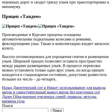
неровных дорог и сводит тряску ульев при транспортировке к
минимуму.
Прицеп «Тандем»
Производимые в Кургане прицепы оснащены
автоматическими подкатными колесами и ремнями,
фиксирующими ульи. Также в комплектацию входит запасное
колесо.
Высота оптимизирована для упрощения снятия и размещения
ульев. Широкий прицеп позволяет оставить пространство
между рядами размещаемых ульев. В процессе перевозки
можно установить только один ярус ульев, но когда прицеп
находится в стационарном состоянии, допустимо разместить
большее их число – до четырех.
Навигация
Предыдущая
Назад
Джентерский сот и Никот: использование для вывода
запись:
маток и самостоятельный вывод маток без покупных сот
по
Следующая
Далее
Объединение пчелиных семей: правила, методы,
записям
запись:
времена года
Поиск
Поиск