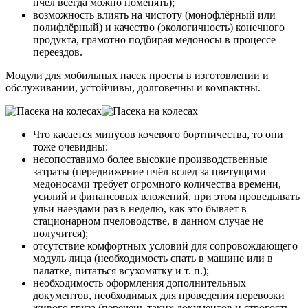
пчёл всегда можно поменять);
возможность влиять на чистоту (монофлёрный или
полифлёрный) и качество (экологичность) конечного
продукта, грамотно подбирая медоносы в процессе
переездов.
Модули для мобильных пасек просты в изготовлении и
обслуживании, устойчивы, долговечны и компактны.
Что касается минусов кочевого бортничества, то они
тоже очевидны:
несопоставимо более высокие производственные
затраты (передвижение пчёл вслед за цветущими
медоносами требует огромного количества времени,
усилий и финансовых вложений, при этом проведывать
ульи наездами раз в неделю, как это бывает в
стационарном пчеловодстве, в данном случае не
получится);
отсутствие комфортных условий для сопровождающего
модуль лица (необходимость спать в машине или в
палатке, питаться всухомятку и т. п.);
необходимость оформления дополнительных
документов, необходимых для проведения перевозки
живого груза (перечень таких документов и строгость