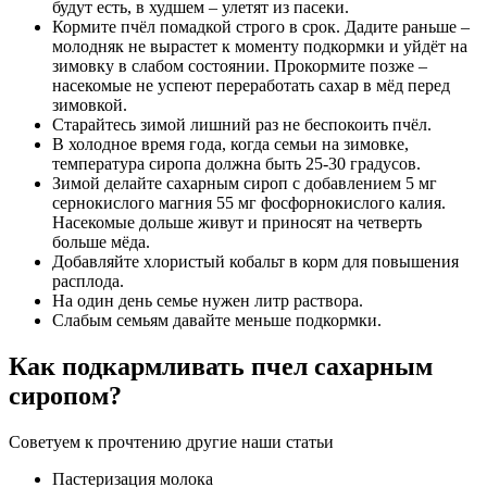
будут есть, в худшем – улетят из пасеки.
Кормите пчёл помадкой строго в срок. Дадите раньше –
молодняк не вырастет к моменту подкормки и уйдёт на
зимовку в слабом состоянии. Прокормите позже –
насекомые не успеют переработать сахар в мёд перед
зимовкой.
Старайтесь зимой лишний раз не беспокоить пчёл.
В холодное время года, когда семьи на зимовке,
температура сиропа должна быть 25-30 градусов.
Зимой делайте сахарным сироп с добавлением 5 мг
сернокислого магния 55 мг фосфорнокислого калия.
Насекомые дольше живут и приносят на четверть
больше мёда.
Добавляйте хлористый кобальт в корм для повышения
расплода.
На один день семье нужен литр раствора.
Слабым семьям давайте меньше подкормки.
Как подкармливать пчел сахарным
сиропом?
Советуем к прочтению другие наши статьи
Пастеризация молока