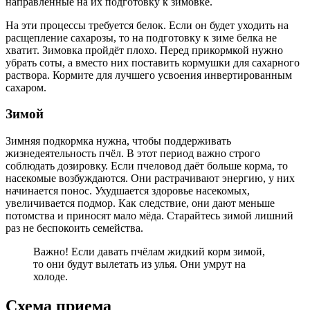
направленные на их подготовку к зимовке.
На эти процессы требуется белок. Если он будет уходить на
расщепление сахарозы, то на подготовку к зиме белка не
хватит. Зимовка пройдёт плохо. Перед прикормкой нужно
убрать соты, а вместо них поставить кормушки для сахарного
раствора. Кормите для лучшего усвоения инвертированным
сахаром.
Зимой
Зимняя подкормка нужна, чтобы поддерживать
жизнедеятельность пчёл. В этот период важно строго
соблюдать дозировку. Если пчеловод даёт больше корма, то
насекомые возбуждаются. Они растрачивают энергию, у них
начинается понос. Ухудшается здоровье насекомых,
увеличивается подмор. Как следствие, они дают меньше
потомства и приносят мало мёда. Старайтесь зимой лишний
раз не беспокоить семейства.
Важно! Если давать пчёлам жидкий корм зимой,
то они будут вылетать из улья. Они умрут на
холоде.
Схема приема