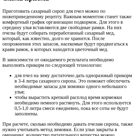
Приготовить сахарный сироп для пчел можно по
нижеприведенному рецепту. Важным моментом станет также
комфортный график организации подкормок. Для этого в
середину улья вставляются две свободные рамки. На них
пчелы будут собирать переработанный сахарный мед,
который, как известно, долго не хранится. После
опорожнения этих запасов, насекомые будут продвигаться к
краям рамок, в которых находится цветочный мед.
В зависимости от ожидаемого результата необходимо
выполнять прикорм по следующей технологии:
для пчел на зиму достаточно дать одноразовый прикорм
в 3-4 литра сахарного сиропа. Это поможет обеспечить
необходимые запасы для зимовки одного небольшого
улья;
чтобы вырастить крепкий расплод время кормежки
необходимо немного растянуть. Для этого используется
0,5-1,0 литра смеси ежедневно, пока все соты не будут
заполнены.
При расчете, сколько необходимо давать пчелам сиропа, также
нужно учитывать метод зимовки. Если ульи закрыты в
омшанике, количество питательного вещества можно