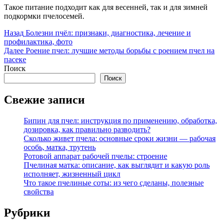
Такое питание подходит как для весенней, так и для зимней
подкормки пчелосемей.
Навигация
Предыдущая
Назад
Болезни пчёл: признаки, диагностика, лечение и
запись:
профилактика, фото
по
Следующая
Далее
Роение пчел: лучшие методы борьбы с роением пчел на
записям
запись:
пасеке
Поиск
Поиск
Свежие записи
Бипин для пчел: инструкция по применению, обработка,
дозировка, как правильно разводить?
Сколько живет пчела: основные сроки жизни — рабочая
особь, матка, трутень
Ротовой аппарат рабочей пчелы: строение
Пчелиная матка: описание, как выглядит и какую роль
исполняет, жизненный цикл
Что такое пчелиные соты: из чего сделаны, полезные
свойства
Рубрики