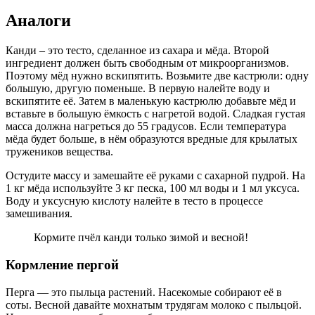
Аналоги
Канди – это тесто, сделанное из сахара и мёда. Второй
ингредиент должен быть свободным от микроорганизмов.
Поэтому мёд нужно вскипятить. Возьмите две кастрюли: одну
большую, другую поменьше. В первую налейте воду и
вскипятите её. Затем в маленькую кастрюлю добавьте мёд и
вставьте в большую ёмкость с нагретой водой. Сладкая густая
масса должна нагреться до 55 градусов. Если температура
мёда будет больше, в нём образуются вредные для крылатых
тружеников вещества.
Остудите массу и замешайте её руками с сахарной пудрой. На
1 кг мёда используйте 3 кг песка, 100 мл воды и 1 мл уксуса.
Воду и уксусную кислоту налейте в тесто в процессе
замешивания.
Кормите пчёл канди только зимой и весной!
Кормление пергой
Перга — это пыльца растений. Насекомые собирают её в
соты. Весной давайте мохнатым трудягам молоко с пыльцой.