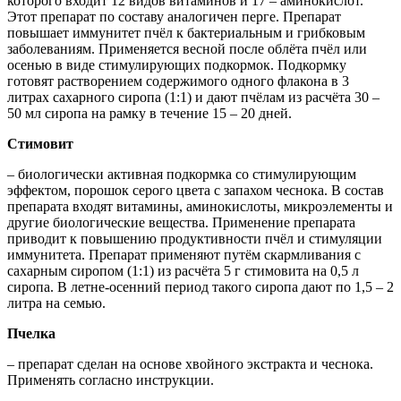
которого входит 12 видов витаминов и 17 – аминокислот.
Этот препарат по составу аналогичен перге. Препарат
повышает иммунитет пчёл к бактериальным и грибковым
заболеваниям. Применяется весной после облёта пчёл или
осенью в виде стимулирующих подкормок. Подкормку
готовят растворением содержимого одного флакона в 3
литрах сахарного сиропа (1:1) и дают пчёлам из расчёта 30 –
50 мл сиропа на рамку в течение 15 – 20 дней.
Стимовит
– биологически активная подкормка со стимулирующим
эффектом, порошок серого цвета с запахом чеснока. В состав
препарата входят витамины, аминокислоты, микроэлементы и
другие биологические вещества. Применение препарата
приводит к повышению продуктивности пчёл и стимуляции
иммунитета. Препарат применяют путём скармливания с
сахарным сиропом (1:1) из расчёта 5 г стимовита на 0,5 л
сиропа. В летне-осенний период такого сиропа дают по 1,5 – 2
литра на семью.
Пчелка
– препарат сделан на основе хвойного экстракта и чеснока.
Применять согласно инструкции.