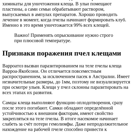
химикаты для уничтожения клеща. В ульи помещают
пластины, а сами семьи обрабатывают раствором,
выпускаемых в ампулах препаратов. Хорошо проводить
лечение в момент, когда пчелы начинают формировать клуб.
Именно в это время уничтожается 99% всех клещей.
Важно! Применять опрыскивание нужно строго
при плюсовой температуре.
Признаки поражения пчел клещами
Варроатоз вызван паразитированием на теле пчелы клеща
Варроа-Якобсони. Он отличается повсеместным
распространением, за исключением пасек в Австралии. Имеет
незначительные размеры, до 1мм, поэтому не визуализируется
при осмотре ульев. Клещи у пчел склонны паразитировать на
всех этапах их развития.
Самцы клеща выполняют функцию оплодотворения, сразу
после этого погибают. Самки обладают определённой
устойчивостью к внешним факторам, имеют свойство
закрепляться на теле пчелы. В итоге насекомое начинает
слабеть за счёт потери гемолимфы. Даже непродолжительное
нахождение на рабочей пчеле способно привести к