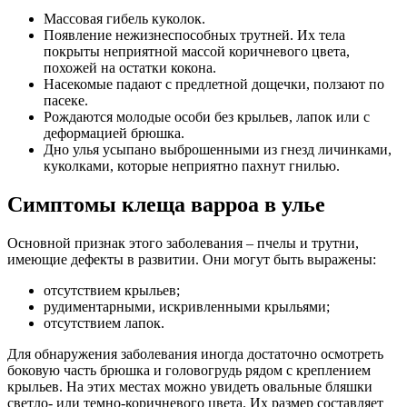
Массовая гибель куколок.
Появление нежизнеспособных трутней. Их тела
покрыты неприятной массой коричневого цвета,
похожей на остатки кокона.
Насекомые падают с предлетной дощечки, ползают по
пасеке.
Рождаются молодые особи без крыльев, лапок или с
деформацией брюшка.
Дно улья усыпано выброшенными из гнезд личинками,
куколками, которые неприятно пахнут гнилью.
Симптомы клеща варроа в улье
Основной признак этого заболевания – пчелы и трутни,
имеющие дефекты в развитии. Они могут быть выражены:
отсутствием крыльев;
рудиментарными, искривленными крыльями;
отсутствием лапок.
Для обнаружения заболевания иногда достаточно осмотреть
боковую часть брюшка и головогрудь рядом с креплением
крыльев. На этих местах можно увидеть овальные бляшки
светло- или темно-коричневого цвета. Их размер составляет