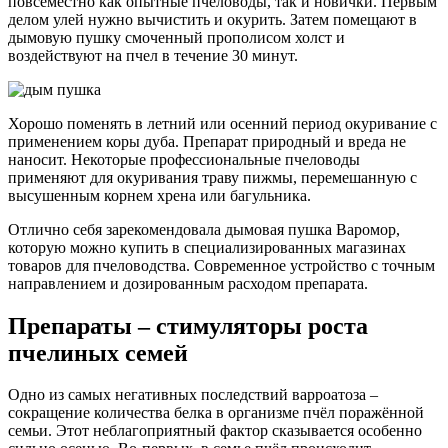
повсеместно как опытные пчеловоды, так и новички. Первым
делом улей нужно вычистить и окурить. Затем помещают в
дымовую пушку смоченный прополисом холст и
воздействуют на пчел в течение 30 минут.
Хорошо поменять в летний или осенний период окуривание с
применением коры дуба. Препарат природный и вреда не
наносит. Некоторые профессиональные пчеловоды
применяют для окуривания траву пижмы, перемешанную с
высушенным корнем хрена или багульника.
Отлично себя зарекомендовала дымовая пушка Варомор,
которую можно купить в специализированных магазинах
товаров для пчеловодства. Современное устройство с точным
направлением и дозированным расходом препарата.
Препараты – стимуляторы роста
пчелиных семей
Одно из самых негативных последствий варроатоза –
сокращение количества белка в организме пчёл поражённой
семьи. Этот неблагоприятный фактор сказывается особенно