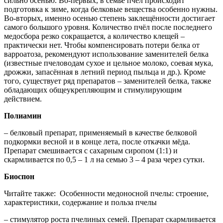
сильно осенью. Во-первых, в семье пчёл происходит
подготовка к зиме, когда белковые вещества особенно нужны.
Во-вторых, именно осенью степень заклещённости достигает
самого большого уровня. Количество пчёл после последнего
медосбора резко сокращается, а количество клещей –
практически нет. Чтобы компенсировать потери белка от
варроатоза, рекомендуют использование заменителей белка
(известные пчеловодам сухое и цельное молоко, соевая мука,
дрожжи, запасённая в летний период пыльца и др.). Кроме
того, существует ряд препаратов – заменителей белка, также
обладающих общеукрепляющим и стимулирующим
действием.
Полиамин
– белковый препарат, применяемый в качестве белковой
подкормки весной и в конце лета, после откачки мёда.
Препарат смешивается с сахарным сиропом (1:1) и
скармливается по 0,5 – 1 л на семью 3 – 4 раза через сутки.
Биоспон
Читайте также:
Особенности медоносной пчелы: строение,
характеристики, содержание и польза пчелы
– стимулятор роста пчелиных семей. Препарат скармливается