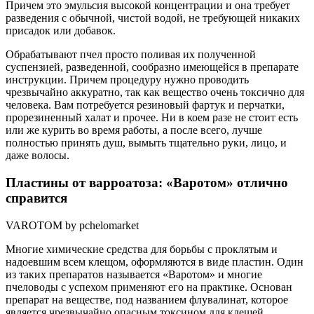
Причем это эмульсия высокой концентрации и она требует
разведения с обычной, чистой водой, не требующей никаких
присадок или добавок.
Обрабатывают пчел просто поливая их полученной
суспензией, разведенной, сообразно имеющейся в препарате
инструкции. Причем процедуру нужно проводить
чрезвычайно аккуратно, так как вещество очень токсично для
человека. Вам потребуется резиновый фартук и перчатки,
прорезиненный халат и прочее. Ни в коем разе не стоит есть
или же курить во время работы, а после всего, лучше
полностью принять душ, вымыть тщательно руки, лицо, и
даже волосы.
Пластины от варроатоза: «Варотом» отлично
справится
VAROTOM by pchelomarket
Многие химические средства для борьбы с проклятым и
надоевшим всем клещом, оформляются в виде пластин. Один
из таких препаратов называется «Варотом» и многие
пчеловоды с успехом применяют его на практике. Основан
препарат на веществе, под названием флувалинат, которое
является чрезвычайно опасным токсином для клещей,