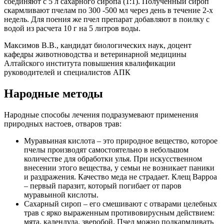
соединяют с 5 л сахарного сиропа (1:1). Полученный сироп
скармливают пчелам по 300 -500 мл через день в течение 2-х
недель. Для поения же пчел препарат добавляют в поилку с
водой из расчета 10 г на 5 литров воды.
Максимов В.В., кандидат биологических наук, доцент
кафедры животноводства и ветеринарной медицины
Алтайского института повышения квалификации
руководителей и специалистов АПК
Народные методы
Народные способы лечения подразумевают применения
природных настоев, отваров трав:
Муравьиная кислота – это природное вещество, которое
пчелы производят самостоятельно в небольшом
количестве для обработки улья. При искусственном
внесении этого вещества, у семьи не возникает паники
и раздражения. Качество меда не страдает. Клещ Варроа
– первый паразит, который погибает от паров
муравьиной кислоты.
Сахарный сироп – его смешивают с отварами целебных
трав с ярко выраженным противовирусным действием:
мята, календула, зверобой. Пчел можно подкармливать