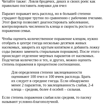
Читайте также:
Ловля бродячих, диких и своих роев: как
правильно поставить ловушки для пчел
Паразит поражает весь расплод, но в большей степени
страдают будущие трутни по сравнению с рабочими пчелами.
Этот фактор позволяет диагностировать заболевание,
контролировать численность клеща и скорость роста его
поражения семьи.
Чтобы оценить количественное поражение клещом, нужно
отобрать в центре гнезда несколько десятков живых
насекомых, заварить их крутым кипятком и добавить ложку
соды (можно заменить стиральным порошком). После этого
происходит отделение мертвых паразитов от насекомых.
Подсчитав количество и тех, и других, можно оценить
степень поражения в процентном соотношении.
Для определения степени заклещеванности
оценивают 100 пчел и 100 ячеек расплода. Брать
их следует в середине гнезда. Если обнаружено
менее 2 паразитов, то заклещеванность слабая, 2-4
клеща – средняя, более 4 особей – сильная.
Если степень поражения слабая или средняя, то пасеку
называют условно-благополучной.