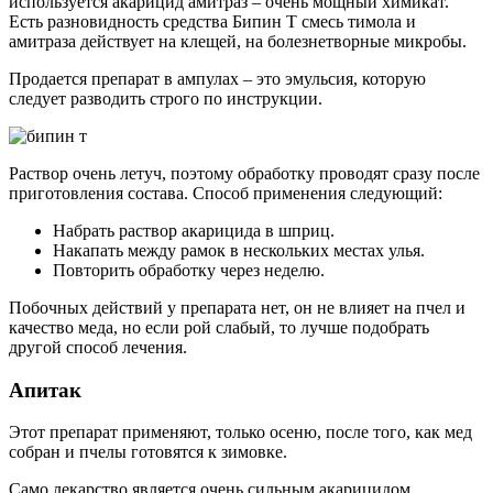
используется акарицид амитраз – очень мощный химикат.
Есть разновидность средства Бипин Т смесь тимола и
амитраза действует на клещей, на болезнетворные микробы.
Продается препарат в ампулах – это эмульсия, которую
следует разводить строго по инструкции.
Раствор очень летуч, поэтому обработку проводят сразу после
приготовления состава. Способ применения следующий:
Набрать раствор акарицида в шприц.
Накапать между рамок в нескольких местах улья.
Повторить обработку через неделю.
Побочных действий у препарата нет, он не влияет на пчел и
качество меда, но если рой слабый, то лучше подобрать
другой способ лечения.
Апитак
Этот препарат применяют, только осеню, после того, как мед
собран и пчелы готовятся к зимовке.
Само лекарство является очень сильным акарицидом,