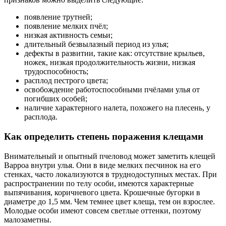
появление трутней;
появление мелких пчёл;
низкая активность семьи;
длительный безвылазный период из улья;
дефекты в развитии, такие как: отсутствие крыльев,
ножек, низкая продолжительность жизни, низкая
трудоспособность;
расплод пестрого цвета;
освобождение работоспособными пчёлами улья от
погибших особей;
наличие характерного налета, похожего на плесень, у
расплода.
Как определить степень поражения клещами
Внимательный и опытный пчеловод может заметить клещей
Варроа внутри улья. Они в виде мелких песчинок на его
стенках, часто локализуются в труднодоступных местах. При
распространении по телу особи, имеются характерные
выпячивания, коричневого цвета. Крошечные бугорки в
диаметре до 1,5 мм. Чем темнее цвет клеща, тем он взрослее.
Молодые особи имеют совсем светлые оттенки, поэтому
малозаметны.