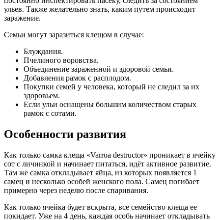
постоянно инспектировать пасеку, следить за состоянием
ульев. Также желательно знать, каким путем происходит
заражение.
Семьи могут заразиться клещом в случае:
Блуждания.
Пчелиного воровства.
Объединение зараженной и здоровой семьи.
Добавления рамок с расплодом.
Покупки семей у человека, который не следил за их
здоровьем.
Если ульи оснащены большим количеством старых
рамок с сотами.
Особенности развития
Как только самка клеща «Varroa destructor» проникает в ячейку
сот с личинкой и начинает питаться, идёт активное развитие.
Там же самка откладывает яйца, из которых появляется 1
самец и несколько особей женского пола. Самец погибает
примерно через неделю после спаривания.
Как только ячейка будет вскрыта, все семейство клеща ее
покидает. Уже на 4 день, каждая особь начинает откладывать