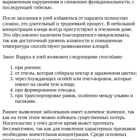
выраженным нарушениям и снижению функциональности, с
последующей гибелью.
После заселения в улей избавиться от паразита полностью
сложно, это длительный и трудоемкий процесс. В небольшой
концентрация клещи всегда присутствуют в пчелином доме.
Это обусловлено наличием благоприятного микроклимата,
так как достаточный уровень влажности и повышенная
температура способствуют размножению клещей.
Занос Варруа в улей возможен следующими способами:
при роении;
от пчелы, которая собирала нектар в зараженном цветке;
через блуждающих особей или пчел-воровок, которые
имеют на своём теле клеща;
при формировании отводка;
при транспортировке рамок, особенно между ульями и
пасеками.
Раннее выявление заболевания имеет ключевое значение, так
как на этом этапе можно избежать существенных потерь.
Носительство у пчёл долгое время может протекать
бессимптомно, так как для появления характерных признаков
необходима значительная концентрация. Среди основных
признаков можно выделить следующие: