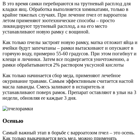
В это время самки перебираются на трутневый расплод для
кладки яиц. Обработка выполняется химикатами, только в
крайне тяжелых случаях. При лечение пчел от варроатоза
летом применяют зоотехнические способы – просто
ликвидируют трутневый расплод, а на его место
устанавливают новую рамку с вощиной.
Как только пчелы застроят новую рамку, матка отложит яйца и
ячейки будут запечатаны – рамки вытаскивают и опускают в
горячую воду, примерно 55-60 градусов. При этом погибнут и
клещи и личинки. Затем все подвергается уничтожению, а
рамки обрабатываются 2% раствором уксусной кислоты
Как только начинается сбор меда, применяют лечебное
окуривание травами. Самым эффективным считается настой
масла лаванды. Смесь заливают в испаритель и
устанавливают поверх рамок. Препарат оставляют в ульи на 3
недели, обновляя ее каждые 3 дня.
Осенью
Самый важный этап в борьбе с варроатозом пчел – это осень.
Как только выкачивается весь мед, можно применять