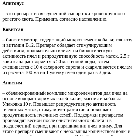
Апитонус
– это препарат из высушенной сыворотки крови крупного
рогатого скота. Применять согласно наставлению.
Ковитсан
– биостимулятор, содержащий микроэлемент кобальт, глюкозу
и витамин В12. Препарат обладает стимулируюшим
действием, положительно влияет на биологическую
активность пчел и репродуктивную способность маток. 2,5 г
ковитсана растворяется в 50 мл теплой воды, затем
смешивается с 10 л сахарного сиропа и скармливается пчелам
из расчета 100 мл на 1 улочку пчел один раз в 3 дня.
Апистим
– сбалансированный комплекс микроэлементов для пчел на
основе водорастворимых солей калия, магния и кобальта.
Упаковка 10 г. Повышает репродуктивную активность
пчелиных маток, стимулирует развитие и повышает
продуктивность пчелиных семей. Подкормки препаратом
производят весной после очистительного облета и в
позднелетний период при наращивании пчел в зиму. Для
этого препарат смешивают с небольшим количеством воды и