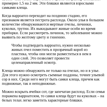
примерно 1,5 на 2 мм. Эти бляшки являются взрослыми
самками клеща.
Когда варроатоз переходит на позднюю стадию, его
признаком является пестрота расплода. Около улья в большом
количестве обнаруживаются мертвые пчелы, личинки,
куколки, трутни. Их выкидывают живые особи во время
приборки. Если рассмотреть личинок, то заболевание можно
выявить по желтому цвету и гниению.
Чтобы подтвердить варроатоз, нужно несколько
живых пчел поместить в прозрачный короб из
пластика, чтобы они могли разместиться в нем в
один слой. Это позволяет провести
целенаправленный осмотр.
Клеща можно обнаружить не только на пчелах, но и в улье.
Для этого нужно осмотреть съемные поддоны, точнее ульевой
сор в них. Среди него могут быть самки клеща, причем как
подвижные, так и неподвижные.
Можно вскрыть ячейки сот, где запечатан расплод. Если семья
поражена варроатозом, то самки клеща будут на куколках – на
белых телах легко заметить характерные бляшки.