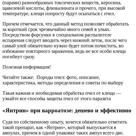
(парами) разнообразных токсических веществ, керосина,
щавелевой кислоты, флювалината и прочего, при высокой
температуре, клещи попросту будут осыпаться с пчел.
Причем отмечается, что данный метод позволяет обработать
за короткий срок чрезвычайно много семей в ульях.
Посредством форсунки в специальном распылителе
испарения следует вводить через нижний леток, после чего
самый улей обязательно нужно будет потом почистить, во
избежание повторного заражения, ведь не все особи клеща
погибнут сразу.
Полезная информация!
Читайте также:
Породы пчел: фото, описание,
характеристика, методы определения и советы по выбору
Такая важная и необходимая обработка пчел от клеща —
узнайте все способы защиты пчел от этого паразита
«Янтрин» при варроатозе: дешево и эффективно
Судя по собственному опыту, хочется обязательно отметить
такой препарат, как «Янтрин», который выпускается в
ампулах, причем в одной упаковке таких ампул всего две.