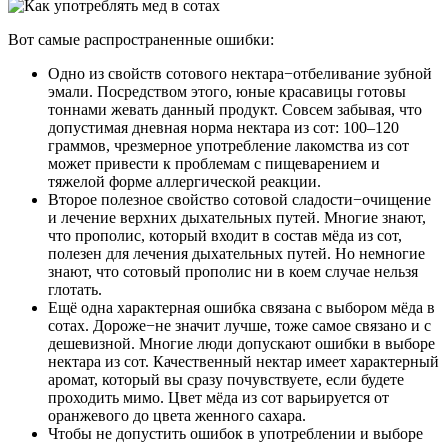
Вот самые распространенные ошибки:
Одно из свойств сотового нектара−отбеливание зубной
эмали. Посредством этого, юные красавицы готовы
тоннами жевать данный продукт. Совсем забывая, что
допустимая дневная норма нектара из сот: 100–120
граммов, чрезмерное употребление лакомства из сот
может привести к проблемам с пищеварением и
тяжелой форме аллергической реакции.
Второе полезное свойство сотовой сладости−очищение
и лечение верхних дыхательных путей. Многие знают,
что прополис, который входит в состав мёда из сот,
полезен для лечения дыхательных путей. Но немногие
знают, что сотовый прополис ни в коем случае нельзя
глотать.
Ещё одна характерная ошибка связана с выбором мёда в
сотах. Дороже−не значит лучше, тоже самое связано и с
дешевизной. Многие люди допускают ошибки в выборе
нектара из сот. Качественный нектар имеет характерный
аромат, который вы сразу почувствуете, если будете
проходить мимо. Цвет мёда из сот варьируется от
оранжевого до цвета женного сахара.
Чтобы не допустить ошибок в употреблении и выборе