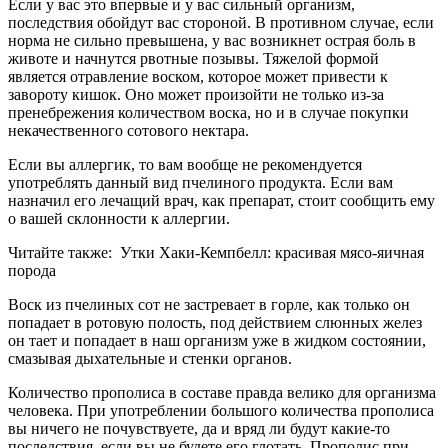
Если у вас это впервые и у вас сильный организм,
последствия обойдут вас стороной. В противном случае, если
норма не сильно превышена, у вас возникнет острая боль в
животе и начнутся рвотные позывы. Тяжелой формой
является отравление воском, которое может привести к
завороту кишок. Оно может произойти не только из-за
пренебрежения количеством воска, но и в случае покупки
некачественного сотового нектара.
Если вы аллергик, то вам вообще не рекомендуется
употреблять данный вид пчелиного продукта. Если вам
назначил его лечащий врач, как препарат, стоит сообщить ему
о вашей склонности к аллергии.
Читайте также:
Утки Хаки-Кемпбелл: красивая мясо-яичная
порода
Воск из пчелиных сот не застревает в горле, как только он
попадает в ротовую полость, под действием слюнных желез
он тает и попадает в наш организм уже в жидком состоянии,
смазывая дыхательные и стенки органов.
Количество прополиса в составе правда велико для организма
человека. При употреблении большого количества прополиса
вы ничего не почувствуете, да и вряд ли будут какие-то
последствия, если вы не будете его глотать. Прополис при