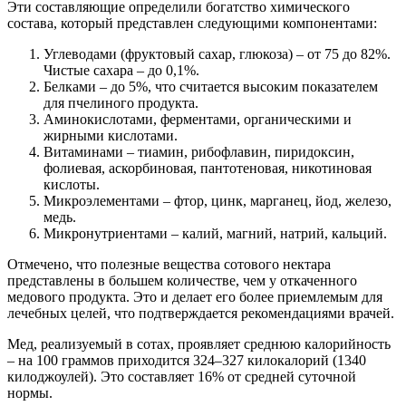
Эти составляющие определили богатство химического
состава, который представлен следующими компонентами:
Углеводами (фруктовый сахар, глюкоза) – от 75 до 82%.
Чистые сахара – до 0,1%.
Белками – до 5%, что считается высоким показателем
для пчелиного продукта.
Аминокислотами, ферментами, органическими и
жирными кислотами.
Витаминами – тиамин, рибофлавин, пиридоксин,
фолиевая, аскорбиновая, пантотеновая, никотиновая
кислоты.
Микроэлементами – фтор, цинк, марганец, йод, железо,
медь.
Микронутриентами – калий, магний, натрий, кальций.
Отмечено, что полезные вещества сотового нектара
представлены в большем количестве, чем у откаченного
медового продукта. Это и делает его более приемлемым для
лечебных целей, что подтверждается рекомендациями врачей.
Мед, реализуемый в сотах, проявляет среднюю калорийность
– на 100 граммов приходится 324–327 килокалорий (1340
килоджоулей). Это составляет 16% от средней суточной
нормы.