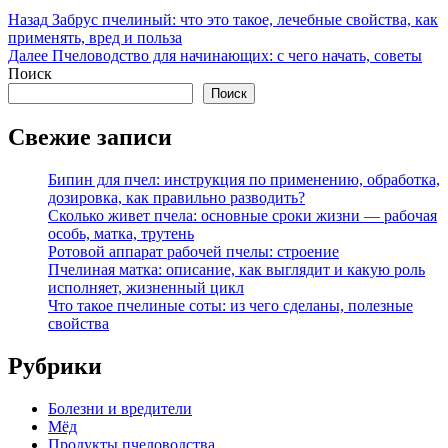
Навигация
Предыдущая
Назад
Забрус пчелиный: что это такое, лечебные свойства, как
запись:
применять, вред и польза
по
Следующая
Далее
Пчеловодство для начинающих: с чего начать, советы
записям
запись:
Поиск
Поиск
Свежие записи
Бипин для пчел: инструкция по применению, обработка,
дозировка, как правильно разводить?
Сколько живет пчела: основные сроки жизни — рабочая
особь, матка, трутень
Ротовой аппарат рабочей пчелы: строение
Пчелиная матка: описание, как выглядит и какую роль
исполняет, жизненный цикл
Что такое пчелиные соты: из чего сделаны, полезные
свойства
Рубрики
Болезни и вредители
Мёд
Продукты пчеловодства