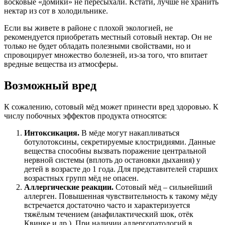
восковые «домики» не пересыхали. Кстати, лучше не хранить
нектар из сот в холодильнике.
Если вы живете в районе с плохой экологией, не
рекомендуется приобретать местный сотовый нектар. Он не
только не будет обладать полезными свойствами, но и
спровоцирует множество болезней, из-за того, что впитает
вредные вещества из атмосферы.
Возможный вред
К сожалению, сотовый мёд может принести вред здоровью. К
числу побочных эффектов продукта относятся:
Интоксикация.
В мёде могут накапливаться
ботулотоксины, секретируемые клостридиями. Данные
вещества способны вызвать поражение центральной
нервной системы (вплоть до остановки дыхания) у
детей в возрасте до 1 года. Для представителей старших
возрастных групп мёд не опасен.
Аллергические реакции.
Сотовый мёд – сильнейший
аллерген. Повышенная чувствительность к такому мёду
встречается достаточно часто и характеризуется
тяжёлым течением (анафилактический шок, отёк
Квинке и др.). При наличии аллергопатологий в