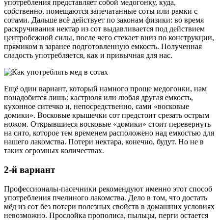
употребления представляет собой медогонку, куда,
собственно, помещаются запечатанные соты или рамки с
сотами. Дальше всё действует по законам физики: во время
раскручивания нектар из сот выдавливается под действием
центробежной силы, после чего стекает вниз по конструкции,
прямиком в заранее подготовленную емкость. Полученная
сладость употребляется, как и привычная для нас.
Ещё один вариант, который намного проще медогонки, нам
понадобится лишь: кастрюля или любая другая емкость,
кухонное ситечко и, непосредственно, сами «восковые
домики». Восковые крышечки сот предстоит срезать острым
ножом. Открывшиеся восковые «домики» стоит перевернуть
на сито, которое тем временем расположено над емкостью для
нашего лакомства. Потери нектара, конечно, будут. Но не в
таких огромных количествах.
2-й вариант
Профессионалы-пасечники рекомендуют именно этот способ
употребления пчелиного лакомства. Дело в том, что достать
мёд из сот без потери полезных свойств в домашних условиях
невозможно. Прослойка прополиса, пыльцы, перги остается