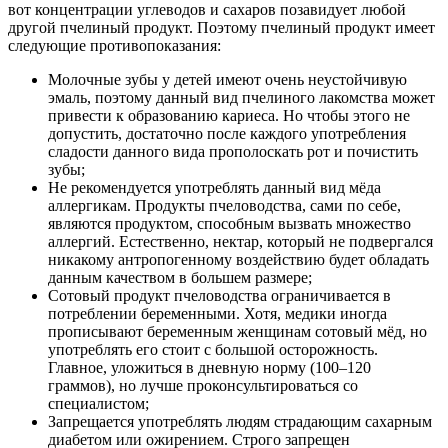
вот концентрации углеводов и сахаров позавидует любой
другой пчелиный продукт. Поэтому пчелиный продукт имеет
следующие противопоказания:
Молочные зубы у детей имеют очень неустойчивую
эмаль, поэтому данный вид пчелиного лакомства может
привести к образованию кариеса. Но чтобы этого не
допустить, достаточно после каждого употребления
сладости данного вида прополоскать рот и почистить
зубы;
Не рекомендуется употреблять данный вид мёда
аллергикам. Продукты пчеловодства, сами по себе,
являются продуктом, способным вызвать множество
аллергий. Естественно, нектар, который не подвергался
никакому антропогенному воздействию будет обладать
данным качеством в большем размере;
Сотовый продукт пчеловодства ограничивается в
потреблении беременными. Хотя, медики иногда
прописывают беременным женщинам сотовый мёд, но
употреблять его стоит с большой осторожность.
Главное, уложиться в дневную норму (100–120
граммов), но лучше проконсультироваться со
специалистом;
Запрещается употреблять людям страдающим сахарным
диабетом или ожирением. Строго запрещен