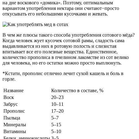
на дне воскового «домика». Поэтому, оптимальным
вариантом употребления нектара они считают−просто
откусывать его небольшими кусочками и жевать.
В чем же плюсы такого способа употребления сотового мёда?
Когда человек жует кусочек сотовой рамы, сладость сама
выдавливается из них в ротовую полость и слизистая
впитывает все его полезные вещества. Единственное,
количество прополиса в пчелином лакомстве из сот велико
для человека, но его остатки можно просто выплюнуть.
*Кстати, прополис отлично лечит сухой кашель и боль в
горле.
Название
Количество в составе, %
Воск
20–23
Забрус
10–11
Прополис
17–20
Пыльца
5–7
Минералы
5–15
Витамины
5–10
Белки, аминокислоты
3–5